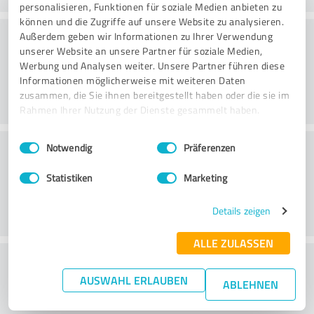
personalisieren, Funktionen für soziale Medien anbieten zu
können und die Zugriffe auf unsere Website zu analysieren.
Rådgivning
Außerdem geben wir Informationen zu Ihrer Verwendung
unserer Website an unsere Partner für soziale Medien,
Werbung und Analysen weiter. Unsere Partner führen diese
Informationen möglicherweise mit weiteren Daten
zusammen, die Sie ihnen bereitgestellt haben oder die sie im
Rahmen Ihrer Nutzung der Dienste gesammelt haben.
Einwilligungsauswahl
Impressum
|
Datenschutzbestimmungen
Kundeservice
Notwendig
Präferenzen
Statistiken
Marketing
Details zeigen
ALLE ZULASSEN
What do you think of the price to
AUSWAHL ERLAUBEN
performance ratio?
ABLEHNEN