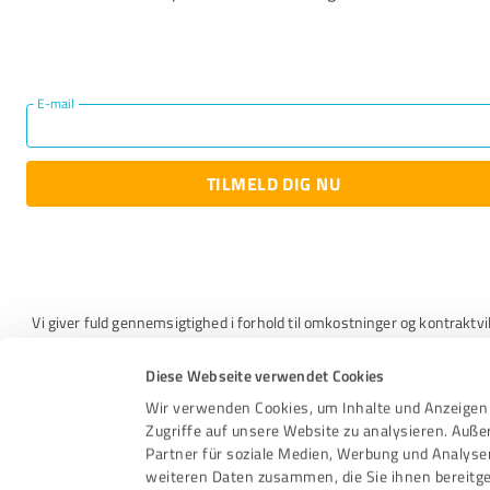
E-mail
TILMELD DIG NU
Vi giver fuld gennemsigtighed i forhold til omkostninger og kontraktvil
Og selvfølgelig beskytter vi dine data.
Diese Webseite verwendet Cookies
Jeg accepterer
Vilkår og betingelser
og
Politik for beskyttelse af perso
Wir verwenden Cookies, um Inhalte und Anzeigen 
oplysninger
.
Zugriffe auf unsere Website zu analysieren. Auß
Partner für soziale Medien, Werbung und Analyse
weiteren Daten zusammen, die Sie ihnen bereitge