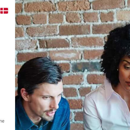
l
nne