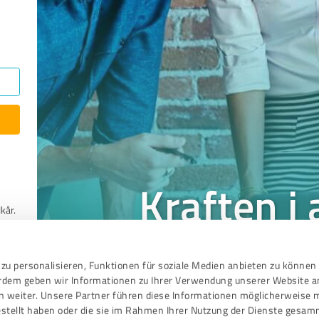
Kraften i
kår.
En undersøgelse viste,
nlige
zu personalisieren, Funktionen für soziale Medien anbieten zu können 
konverterer til kunder
erdem geben wir Informationen zu Ihrer Verwendung unserer Website a
anmeldelse. Desuden øg
n weiter. Unsere Partner führen diese Informationen möglicherweise 
salge
stellt haben oder die sie im Rahmen Ihrer Nutzung der Dienste gesam