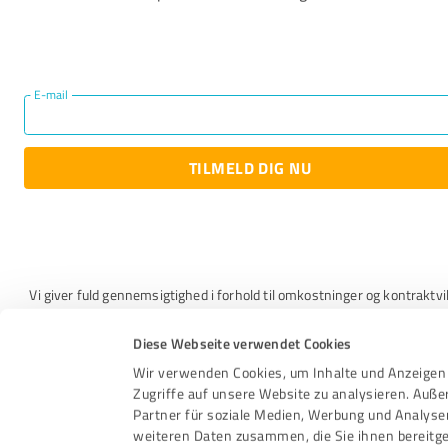
E-mail
TILMELD DIG NU
Vi giver fuld gennemsigtighed i forhold til omkostninger og kontraktvil
Og selvfølgelig beskytter vi dine data.
Diese Webseite verwendet Cookies
Jeg accepterer
Vilkår og betingelser
og
Politik for beskyttelse af perso
Wir verwenden Cookies, um Inhalte und Anzeigen 
oplysninger
.
Zugriffe auf unsere Website zu analysieren. Auß
Partner für soziale Medien, Werbung und Analyse
weiteren Daten zusammen, die Sie ihnen bereitge