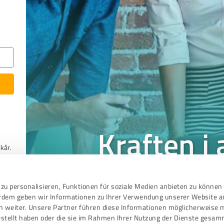
Kraften i
kår.
En undersøgelse viste,
nlige
zu personalisieren, Funktionen für soziale Medien anbieten zu können 
konverterer til kunder
erdem geben wir Informationen zu Ihrer Verwendung unserer Website a
anmeldelse. Desuden øg
n weiter. Unsere Partner führen diese Informationen möglicherweise 
salge
stellt haben oder die sie im Rahmen Ihrer Nutzung der Dienste gesam