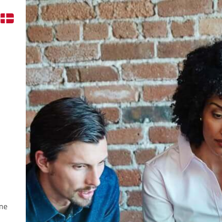
l
nne