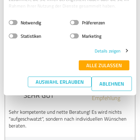
zufrieden und kann Herrn Felske als Berater auf der Suche
Rahmen Ihrer Nutzung der Dienste gesammelt haben.
nach der passenden Versicherung wärmstens empfehlen.
Einwilligungsauswahl
Impressum
|
Datenschutzbestimmungen
Notwendig
Präferenzen
Erfahrungsbericht & Bewertung zu:
1a-Finanzkontor-unabhängiger
Statistiken
Marketing
Versicherungsmakler
Details zeigen
28.10.2022
Anonym
ALLE ZULASSEN
5,00 von 5
AUSWAHL ERLAUBEN
ABLEHNEN
SEHR GUT
Empfehlung
Sehr kompetente und nette Beratung! Es wird nichts
"aufgeschwatzt", sondern nach individuellen Wünschen
beraten.