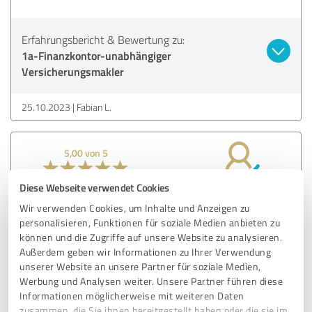
Erfahrungsbericht & Bewertung zu:
1a-Finanzkontor-unabhängiger
Versicherungsmakler
25.10.2023
Fabian L.
5,00 von 5
SEHR GUT
Diese Webseite verwendet Cookies
Empfehlung
Wir verwenden Cookies, um Inhalte und Anzeigen zu
Herr Felske von 1a-Finanzkontor hat sich sehr viel Zeit
personalisieren, Funktionen für soziale Medien anbieten zu
können und die Zugriffe auf unsere Website zu analysieren.
genommen, um mit mir die für meine Frau und mich
Außerdem geben wir Informationen zu Ihrer Verwendung
passenden Versicherungen zu finden und dabei sämtliche
unserer Website an unsere Partner für soziale Medien,
Optionen so verständlich wie möglich zu erklären.
Werbung und Analysen weiter. Unsere Partner führen diese
Während der Gespräche hatte ich immer das Gefühl, dass
Informationen möglicherweise mit weiteren Daten
meine Wünsche im Vordergrund standen. Ich bin rundum
zusammen, die Sie ihnen bereitgestellt haben oder die sie im