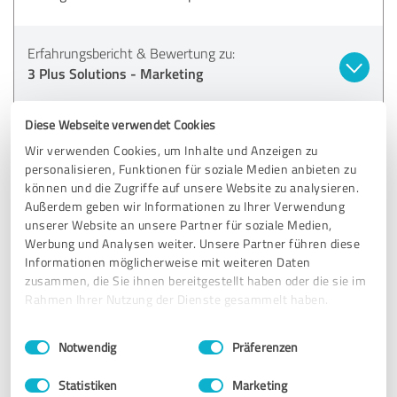
Erfahrungsbericht & Bewertung zu:
3 Plus Solutions - Marketing
04.11.2024
Anonym
Diese Webseite verwendet Cookies
Wir verwenden Cookies, um Inhalte und Anzeigen zu
personalisieren, Funktionen für soziale Medien anbieten zu
5,00 von 5
können und die Zugriffe auf unsere Website zu analysieren.
Außerdem geben wir Informationen zu Ihrer Verwendung
SEHR GUT
Empfehlung
unserer Website an unsere Partner für soziale Medien,
Werbung und Analysen weiter. Unsere Partner führen diese
Informationen möglicherweise mit weiteren Daten
Wir haben 3 Plus Solution mit dem Design unserer
zusammen, die Sie ihnen bereitgestellt haben oder die sie im
Webseite beauftragt und sind rundum zufrieden mit dem
Rahmen Ihrer Nutzung der Dienste gesammelt haben.
Ergebnis. Das Team hat unsere Vorstellungen und Wünsche
nicht nur verstanden, sondern auch kreativ
Einwilligungsauswahl
Impressum
|
Datenschutzbestimmungen
weiterentwickelt. Die Zusammenarbeit war von Anfang an
Notwendig
Präferenzen
professionell, transparent und unkompliziert. Besonders
hervorheben möchten wir die schnelle Reaktionszeit und
Statistiken
Marketing