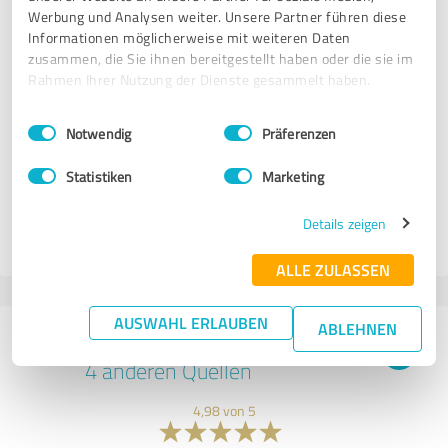
was soll ich sagen, nach intensiver Behandlung geht es mir
Werbung und Analysen weiter. Unsere Partner führen diese
deutlich besser und ich bin kaum noch erschöpft und das,
Informationen möglicherweise mit weiteren Daten
obwohl ich die ganze Zeit weiter gearbeitet habe. Vielen
zusammen, die Sie ihnen bereitgestellt haben oder die sie im
herzlichen Dank für Ihre wertvolle Begleitung, Herr
Rahmen Ihrer Nutzung der Dienste gesammelt haben.
Schäfer!
Einwilligungsauswahl
Impressum
|
Datenschutzbestimmungen
Notwendig
Präferenzen
Erfahrungsbericht & Bewertung zu:
Statistiken
Marketing
360° Ursachenmedizin
Details zeigen
11.01.2020
Verena S.
ALLE ZULASSEN
AUSWAHL ERLAUBEN
ABLEHNEN
260 Bewertungen aus
4 anderen Quellen
4,98 von 5