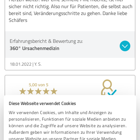
sicher nicht richtig. Also nur für Patienten, die selbst auch
bereit sind, Veränderungsschritte zu gehen. Danke liebe
Schäfers
Erfahrungsbericht & Bewertung zu:
360° Ursachenmedizin
18.01.2022
Y. S.
5,00 von 5
SEHR GUT
Empfehlung
Diese Webseite verwendet Cookies
Wir verwenden Cookies, um Inhalte und Anzeigen zu
Gute Hilfe bei Burnout!
personalisieren, Funktionen für soziale Medien anbieten zu
Die Empfehlung der Ärzte war ein Klinikaufenthalt. Da ich
können und die Zugriffe auf unsere Website zu analysieren.
aber nicht so lange aus meinem Job wollte, habe ich die
Außerdem geben wir Informationen zu Ihrer Verwendung
ambulante Behandlung bei Herrn Schäfer begonnen. Und
unserer Website an unsere Partner für soziale Medien,