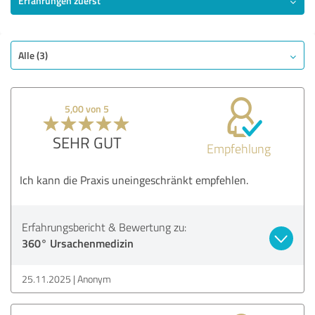
Erfahrungen zuerst
SEHR GUT
Empfehlung
Qualität
Alle (3)
Untersuchung
Beratung
5,00 von 5
Behandlung
Praxis
SEHR GUT
Empfehlung
Bewertung anzeigen
Ich kann die Praxis uneingeschränkt empfehlen.
Erfahrungsbericht & Bewertung zu:
360° Ursachenmedizin
25.11.2025
Anonym