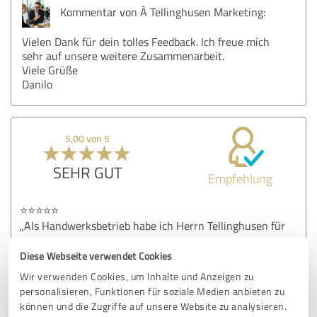
Kommentar von À Tellinghusen Marketing:
Vielen Dank für dein tolles Feedback. Ich freue mich
sehr auf unsere weitere Zusammenarbeit.
Viele Grüße
Danilo
5,00 von 5
SEHR GUT
Empfehlung
⭐⭐⭐⭐⭐
„Als Handwerksbetrieb habe ich Herrn Tellinghusen für
eine Online-Marketingmaßnahme beauftragt und bin sehr
zufrieden. Besonders hervorzuheben ist die sehr gute
Diese Webseite verwendet Cookies
Erreichbarkeit – Rückfragen wurden schnell und
Wir verwenden Cookies, um Inhalte und Anzeigen zu
kompetent beantwortet. Herr Tellinghusen zeigt ein sehr
personalisieren, Funktionen für soziale Medien anbieten zu
gutes Verständnis für komplexe Marketingsysteme und
können und die Zugriffe auf unsere Website zu analysieren.