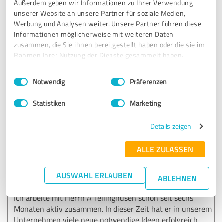
konnte diese verständlich auf meine Branche
Außerdem geben wir Informationen zu Ihrer Verwendung
herunterbrechen. Die Zusammenarbeit war strukturiert,
unserer Website an unsere Partner für soziale Medien,
transparent und auf Augenhöhe. Klare Empfehlung für
Werbung und Analysen weiter. Unsere Partner führen diese
Handwerksbetriebe, die professionelles Online-Marketing
Informationen möglicherweise mit weiteren Daten
suchen.“
zusammen, die Sie ihnen bereitgestellt haben oder die sie im
Rahmen Ihrer Nutzung der Dienste gesammelt haben.
Einwilligungsauswahl
Impressum
|
Datenschutzbestimmungen
Erfahrungsbericht & Bewertung zu:
Notwendig
Präferenzen
À Tellinghusen Marketing
Statistiken
Marketing
17.01.2026
Bastian R.
Details zeigen
5,00 von 5
ALLE ZULASSEN
SEHR GUT
Empfehlung
AUSWAHL ERLAUBEN
ABLEHNEN
Ich arbeite mit Herrn A Tellinghusen schon seit sechs
Monaten aktiv zusammen. In dieser Zeit hat er in unserem
Unternehmen viele neue notwendige Ideen erfolgreich