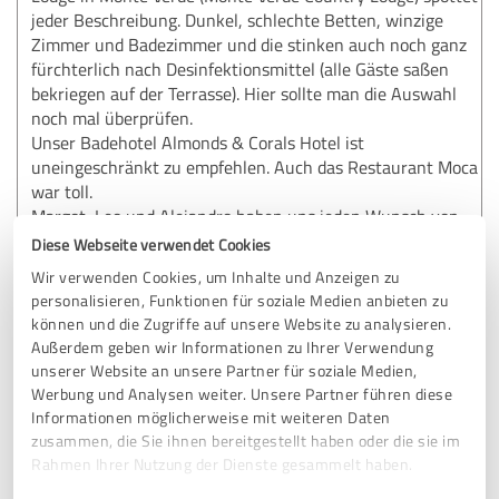
jeder Beschreibung. Dunkel, schlechte Betten, winzige
Zimmer und Badezimmer und die stinken auch noch ganz
fürchterlich nach Desinfektionsmittel (alle Gäste saßen
bekriegen auf der Terrasse). Hier sollte man die Auswahl
noch mal überprüfen.
Unser Badehotel Almonds & Corals Hotel ist
uneingeschränkt zu empfehlen. Auch das Restaurant Moca
war toll.
Margot, Leo und Alejandro haben uns jeden Wunsch von
den Augen abgelesen.
Diese Webseite verwendet Cookies
Wir verwenden Cookies, um Inhalte und Anzeigen zu
Leider war der Reiseleiter am Flughafen nicht sonderlich
personalisieren, Funktionen für soziale Medien anbieten zu
hilfreich. Wir hatten einen Koffer im
können und die Zugriffe auf unsere Website zu analysieren.
Sicherheitsbereichstehen lassen (ja, ich weiß: schön blöd).
Außerdem geben wir Informationen zu Ihrer Verwendung
Anstatt sich der Sache anzunehmen (nach einem langen
unserer Website an unsere Partner für soziale Medien,
Flug, der Aufregung, ein fremdes,spanisch sprechendes
Werbung und Analysen weiter. Unsere Partner führen diese
Land) hat er nur rumgelabert, was er jetzt machen soll und
Informationen möglicherweise mit weiteren Daten
dass wir dann halt nachkommen müssten in das Hotel.
zusammen, die Sie ihnen bereitgestellt haben oder die sie im
Also habe ich das selbst geregelt, hier hätte ich
Rahmen Ihrer Nutzung der Dienste gesammelt haben.
Unterstützung gebrauchen können.