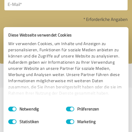
* Erforderliche Angaben
Nachricht senden
Diese Webseite verwendet Cookies
Wir verwenden Cookies, um Inhalte und Anzeigen zu
Ich stimme den
Datenschutzbestimmungen
zu.
personalisieren, Funktionen für soziale Medien anbieten zu
können und die Zugriffe auf unsere Website zu analysieren.
Außerdem geben wir Informationen zu Ihrer Verwendung
unserer Website an unsere Partner für soziale Medien,
Profil aktiv seit 31.07.2016 |
Letzte Aktualisierung: 09.06.2024
|
Profil
Werbung und Analysen weiter. Unsere Partner führen diese
melden
Informationen möglicherweise mit weiteren Daten
zusammen, die Sie ihnen bereitgestellt haben oder die sie im
Rahmen Ihrer Nutzung der Dienste gesammelt haben.
Erfahrungen zu weiteren
Einwilligungsauswahl
Impressum
|
Datenschutzbestimmungen
Anbietern aus dem Bereich Events
Notwendig
Präferenzen
& Entertainment
Statistiken
Marketing
DJ Markus Bremer