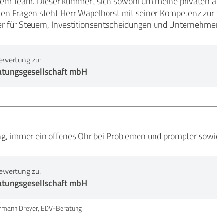
em Team. Dieser kümmert sich sowohl um meine privaten a
en Fragen steht Herr Wapelhorst mit seiner Kompetenz zur S
er für Steuern, Investitionsentscheidungen und Unternehmen
ewertung zu:
atungsgesellschaft mbH
, immer ein offenes Ohr bei Problemen und prompter sowie
ewertung zu:
atungsgesellschaft mbH
ermann Dreyer, EDV-Beratung