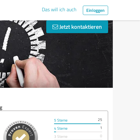
Das will ich auch
Einloggen
Jetzt kontaktieren
g
25
5 Sterne
1
4 Sterne
0
3 Sterne