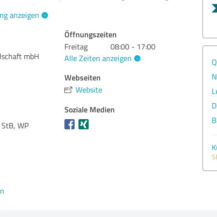
ng anzeigen
Öffnungszeiten
Freitag
08:00 - 17:00
lschaft mbH
Alle Zeiten anzeigen
Q
N
Webseiten
Website
L
D
Soziale Medien
B
, StB, WP
K
S
en