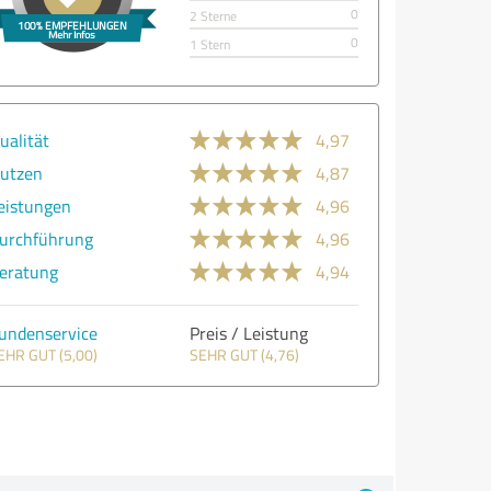
0
2 Sterne
0
1 Stern
ualität
4,97
utzen
4,87
eistungen
4,96
urchführung
4,96
eratung
4,94
undenservice
Preis / Leistung
EHR GUT (5,00)
SEHR GUT (4,76)