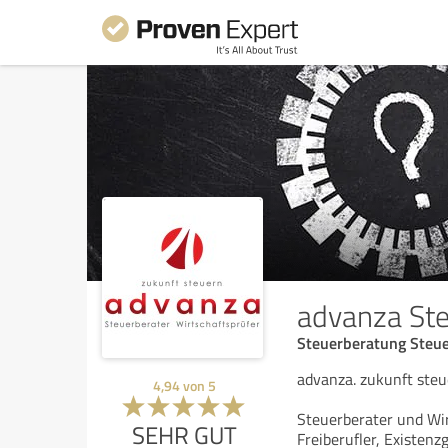
advanza St
Steuerberatung Steu
advanza. zukunft steu
4,94
von
5
Steuerberater und Wir
SEHR GUT
Freiberufler, Existen