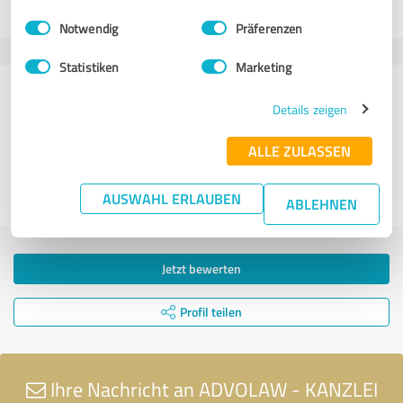
26.03.2022
Sonja F.
Einwilligungsauswahl
Impressum
|
Datenschutzbestimmungen
Notwendig
Präferenzen
Statistiken
Marketing
120 Bewertungen aus
Details zeigen
3 anderen Quellen
ALLE ZULASSEN
4,90 von 5
AUSWAHL ERLAUBEN
SEHR GUT
ABLEHNEN
Jetzt bewerten
Profil teilen
Ihre Nachricht an ADVOLAW - KANZLEI