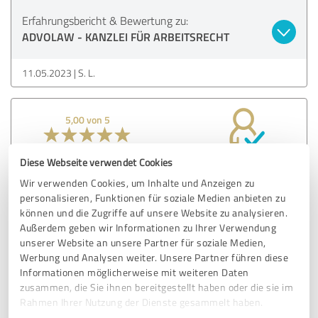
Erfahrungsbericht & Bewertung zu:
ADVOLAW - KANZLEI FÜR ARBEITSRECHT
11.05.2023
S. L.
5,00 von 5
SEHR GUT
Empfehlung
Diese Webseite verwendet Cookies
Wir verwenden Cookies, um Inhalte und Anzeigen zu
Sehr empfehlenswerter Fachanwalt für Arbeitsrecht,
personalisieren, Funktionen für soziale Medien anbieten zu
besonders für die Themen Aufhebungsvertrag und
können und die Zugriffe auf unsere Website zu analysieren.
Abfindung.
Außerdem geben wir Informationen zu Ihrer Verwendung
unserer Website an unsere Partner für soziale Medien,
Werbung und Analysen weiter. Unsere Partner führen diese
Erfahrungsbericht & Bewertung zu:
Informationen möglicherweise mit weiteren Daten
ADVOLAW - KANZLEI FÜR ARBEITSRECHT
zusammen, die Sie ihnen bereitgestellt haben oder die sie im
Rahmen Ihrer Nutzung der Dienste gesammelt haben.