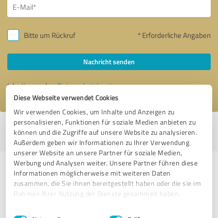
Bitte um Rückruf
* Erforderliche Angaben
Nachricht senden
Ich stimme den
Datenschutzbestimmungen
zu.
Diese Webseite verwendet Cookies
Wir verwenden Cookies, um Inhalte und Anzeigen zu
personalisieren, Funktionen für soziale Medien anbieten zu
Profil aktiv seit 19.05.2023 |
Letzte Aktualisierung: 07.08.2026
|
Profil
können und die Zugriffe auf unsere Website zu analysieren.
melden
Außerdem geben wir Informationen zu Ihrer Verwendung
unserer Website an unsere Partner für soziale Medien,
Werbung und Analysen weiter. Unsere Partner führen diese
Erfahrungen zu weiteren
Informationen möglicherweise mit weiteren Daten
Anbietern aus dem Bereich
zusammen, die Sie ihnen bereitgestellt haben oder die sie im
Rahmen Ihrer Nutzung der Dienste gesammelt haben.
Marketing
Einwilligungsauswahl
Impressum
|
Datenschutzbestimmungen