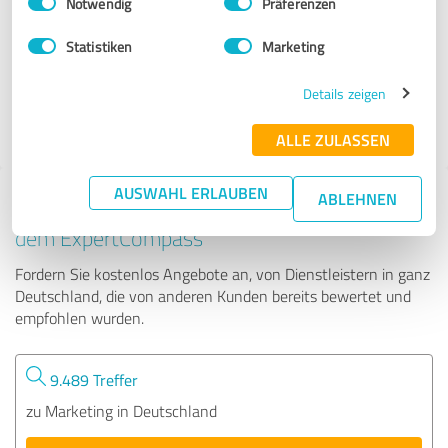
Notwendig
Präferenzen
ERFOLGSGESTALTER
Statistiken
Marketing
23 Bewertungen
Details zeigen
4.97 von 5
ALLE ZULASSEN
AUSWAHL ERLAUBEN
ABLEHNEN
Tipp: Die passenden Experten finden - mit
dem ExpertCompass
Fordern Sie kostenlos Angebote an, von Dienstleistern in ganz
Deutschland, die von anderen Kunden bereits bewertet und
empfohlen wurden.
9.489 Treffer
zu Marketing in Deutschland