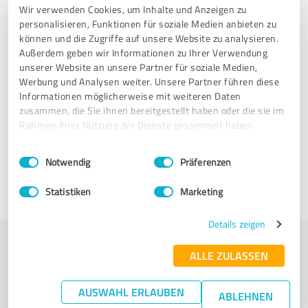
Wir verwenden Cookies, um Inhalte und Anzeigen zu
05.12.2024
Anonym
personalisieren, Funktionen für soziale Medien anbieten zu
können und die Zugriffe auf unsere Website zu analysieren.
Außerdem geben wir Informationen zu Ihrer Verwendung
5,00 von 5
unserer Website an unsere Partner für soziale Medien,
Werbung und Analysen weiter. Unsere Partner führen diese
SEHR GUT
Empfehlung
Informationen möglicherweise mit weiteren Daten
zusammen, die Sie ihnen bereitgestellt haben oder die sie im
Rahmen Ihrer Nutzung der Dienste gesammelt haben.
Bewertung zu:
Einwilligungsauswahl
Impressum
|
Datenschutzbestimmungen
Aif All in Finance
Notwendig
Präferenzen
Statistiken
Marketing
02.10.2024
Anonym
Details zeigen
Jetzt bewerten
ALLE ZULASSEN
Profil teilen
AUSWAHL ERLAUBEN
ABLEHNEN