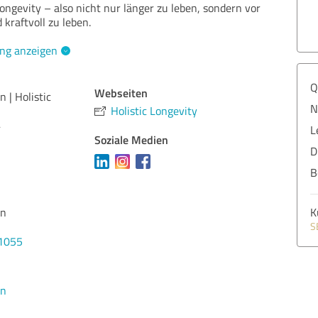
ongevity – also nicht nur länger zu leben, sondern vor
 kraftvoll zu leben.
ng anzeigen
Q
Webseiten
 | Holistic
N
Holistic Longevity
4
L
Soziale Medien
D
B
in
K
S
01055
en