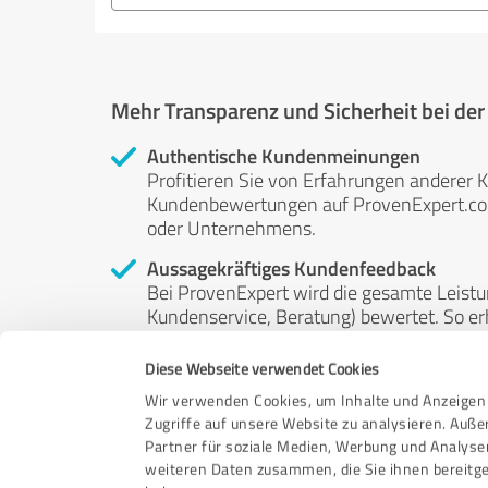
Mehr Transparenz und Sicherheit bei de
Authentische Kundenmeinungen
Profitieren Sie von Erfahrungen anderer K
Kundenbewertungen auf ProvenExpert.com 
oder Unternehmens.
Aussagekräftiges Kundenfeedback
Bei ProvenExpert wird die gesamte Leistu
Kundenservice, Beratung) bewertet. So erha
Service- und Dienstleistungsqualität in al
Diese Webseite verwendet Cookies
Unabhängige Bewertungen
Wir verwenden Cookies, um Inhalte und Anzeigen 
ProvenExpert ist grundsätzlich kostenlos
Zugriffe auf unsere Website zu analysieren. Auß
Kunden erfolgen freiwillig, können nicht 
Partner für soziale Medien, Werbung und Analyse
anderweitig beeinflussbar.
weiteren Daten zusammen, die Sie ihnen bereitge