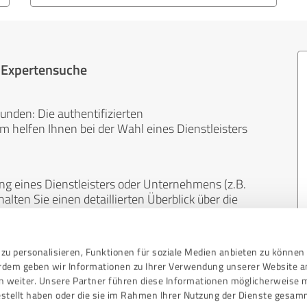
r Expertensuche
unden: Die authentifizierten
helfen Ihnen bei der Wahl eines Dienstleisters
ng eines Dienstleisters oder Unternehmens (z.B.
lten Sie einen detaillierten Überblick über die
len Bereichen.
zu personalisieren, Funktionen für soziale Medien anbieten zu können 
, unabhängig und neutral. Bewertungen von
erdem geben wir Informationen zu Ihrer Verwendung unserer Website a
gekauft werden und sind weder finanziell noch
n weiter. Unsere Partner führen diese Informationen möglicherweise 
stellt haben oder die sie im Rahmen Ihrer Nutzung der Dienste gesam