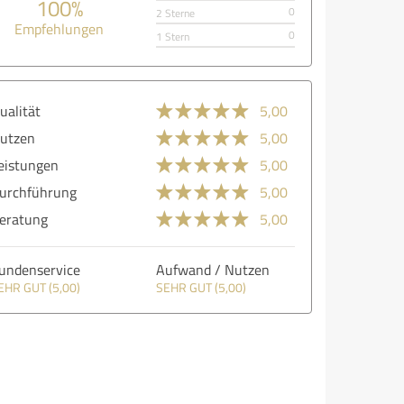
100%
0
2 Sterne
Empfehlungen
0
1 Stern
ualität
5,00
utzen
5,00
eistungen
5,00
urchführung
5,00
eratung
5,00
undenservice
Aufwand / Nutzen
EHR GUT (5,00)
SEHR GUT (5,00)