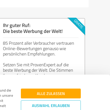
Ihr guter Ruf:
Die beste Werbung der Welt!
85 Prozent aller Verbraucher vertrauen
Online-Bewertungen genauso wie
persönlichen Empfehlungen.
Setzen Sie mit ProvenExpert auf die
beste Werbung der Welt: Die Stimmen
Ihrer zufriedenen Kunden.
und die
Jetzt kostenlos starten
ALLE ZULASSEN
n unsere
mit
AUSWAHL ERLAUBEN
melt