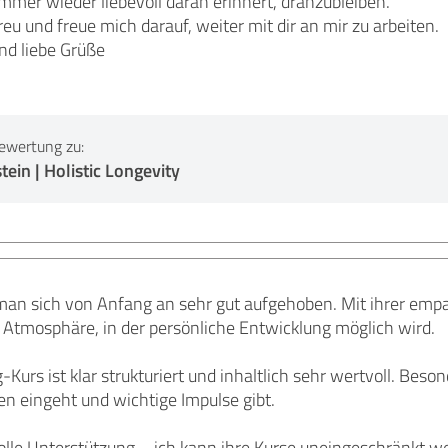
mer wieder liebevoll daran erinnert, dranzubleiben.
treu und freue mich darauf, weiter mit dir an mir zu arbeiten.
d liebe Grüße
ewertung zu:
ein | Holistic Longevity
man sich von Anfang an sehr gut aufgehoben. Mit ihrer empat
 Atmosphäre, in der persönliche Entwicklung möglich wird.
-Kurs ist klar strukturiert und inhaltlich sehr wertvoll. Beson
n eingeht und wichtige Impulse gibt.
tolle Unterstützung – ich kann ihre Kurse uneingeschränkt w