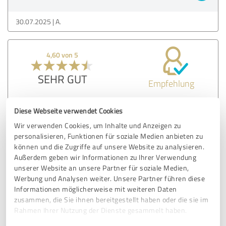
30.07.2025
A.
4,60 von 5
SEHR GUT
Empfehlung
Lebensverändernde Erfahrung. Absolut empfehlenswert.
Diese Webseite verwendet Cookies
Andreas und Veronika sind einfach nur authentisch und
Wir verwenden Cookies, um Inhalte und Anzeigen zu
das mach sie so sympathisch. Es sind keine Gurus, sondern
personalisieren, Funktionen für soziale Medien anbieten zu
Menschen wie du und ich.
können und die Zugriffe auf unsere Website zu analysieren.
Außerdem geben wir Informationen zu Ihrer Verwendung
unserer Website an unsere Partner für soziale Medien,
Erfahrungsbericht & Bewertung zu:
Werbung und Analysen weiter. Unsere Partner führen diese
Revolution
Informationen möglicherweise mit weiteren Daten
zusammen, die Sie ihnen bereitgestellt haben oder die sie im
31.03.2025
M.
Rahmen Ihrer Nutzung der Dienste gesammelt haben.