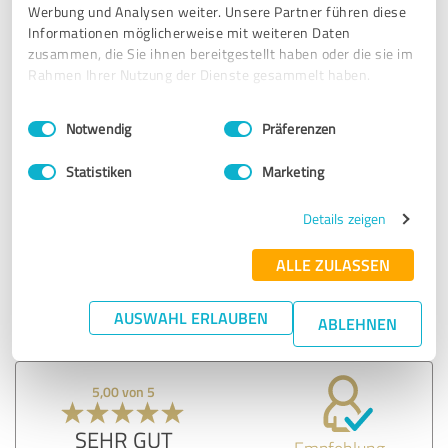
Werbung und Analysen weiter. Unsere Partner führen diese
SEHR GUT
Empfehlung
Informationen möglicherweise mit weiteren Daten
zusammen, die Sie ihnen bereitgestellt haben oder die sie im
Das Training ist nur zu empfehlen. Es hat so großen
Rahmen Ihrer Nutzung der Dienste gesammelt haben.
Mehrwert und das Coaching mit Vijay ist einfach so
Einwilligungsauswahl
Impressum
|
Datenschutzbestimmungen
motivierend!
Notwendig
Präferenzen
Ich habe es nun online und offline schon gemacht, beide
waren wirklich toll und auch wieder was neues entdeckt.
Statistiken
Marketing
Dankeschön für dieses tolle Wochenende ☀️
Details zeigen
Erfahrungsbericht & Bewertung zu:
ALLE ZULASSEN
Aroma Akademie
AUSWAHL ERLAUBEN
ABLEHNEN
08.04.2024
Sandra G.
5,00 von 5
SEHR GUT
Empfehlung