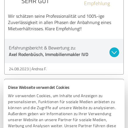
SEHR GUT
Empfehlung
Wir schätzen seine Professionalität und 100%-ige
Zuverlässigkeit in allen Phasen der Anbahnung eines
Mietverhältnisses. Klare Empfehlung!!
Erfahrungsbericht & Bewertung zu:
Axel Rodenbüsch, Immobilienmakler IVD
24.08.2023
Andrea F.
Diese Webseite verwendet Cookies
5,00 von 5
Wir verwenden Cookies, um Inhalte und Anzeigen zu
SEHR GUT
personalisieren, Funktionen für soziale Medien anbieten zu
Empfehlung
können und die Zugriffe auf unsere Website zu analysieren.
Außerdem geben wir Informationen zu Ihrer Verwendung
Da ich nur persönlichen und telefonischen Kontakt zu
unserer Website an unsere Partner für soziale Medien,
Herrn Rodenbüsch hatte, kann ich keine Aussagen über
Werbung und Analysen weiter. Unsere Partner führen diese