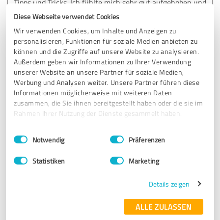
Tipps und Tricks. Ich fühlte mich sehr gut aufgehoben und
angenommen. Sie arbeitete sehr individuell und sie hatte
Diese Webseite verwendet Cookies
sich mit meinem ausgefülltem Workbook sehr gut
Wir verwenden Cookies, um Inhalte und Anzeigen zu
auseinandergesetzt. Erklärungen waren super, in sich
personalisieren, Funktionen für soziale Medien anbieten zu
schlüssig und logisch. Top erklärt. Auch die PowerPoint
können und die Zugriffe auf unsere Website zu analysieren.
Präsentation war sehr gut gemacht, viele Illustrationen die
Außerdem geben wir Informationen zu Ihrer Verwendung
es auf den Punkt bringen. Seit meiner Arbeit mit dem
unserer Website an unsere Partner für soziale Medien,
Workbook habe ich gewisse Bilder immer wieder vor
Werbung und Analysen weiter. Unsere Partner führen diese
Augen. Ich persönlich konnte sehr viel mitnehmen.
Informationen möglicherweise mit weiteren Daten
Herzliches DANKE :-)
zusammen, die Sie ihnen bereitgestellt haben oder die sie im
Rahmen Ihrer Nutzung der Dienste gesammelt haben.
Erfahrungsbericht & Bewertung zu:
Einwilligungsauswahl
Impressum
|
Datenschutzbestimmungen
Notwendig
Präferenzen
Ausbildung Heilpferde-Therapeuth* in
OnlineKurs Mentaltraining mit 1:1 Coaching
Statistiken
Marketing
13.10.2025
Katharina T.
Details zeigen
ALLE ZULASSEN
5,00 von 5