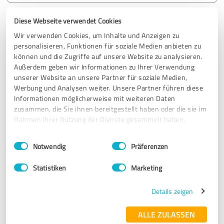
Diese Webseite verwendet Cookies
5,00 von 5
Wir verwenden Cookies, um Inhalte und Anzeigen zu
personalisieren, Funktionen für soziale Medien anbieten zu
SEHR GUT
Empfehlung
können und die Zugriffe auf unsere Website zu analysieren.
Außerdem geben wir Informationen zu Ihrer Verwendung
Die wichtigste Fortbildung für mich in meinen 42 Jahren
unserer Website an unsere Partner für soziale Medien,
als Krankenschwester, habe ich heute (leider) beendet. Sie
Werbung und Analysen weiter. Unsere Partner führen diese
war aufregend, lustig, traurig, nachdenklich machend,
Informationen möglicherweise mit weiteren Daten
informativ, menschlich, bewegend, einfühlsam, ehrlich,
zusammen, die Sie ihnen bereitgestellt haben oder die sie im
wegweisend, realistisch und voller Dankbarkeit den zwei
Rahmen Ihrer Nutzung der Dienste gesammelt haben.
Menschen gegenüber, welche mich auf diese Weise den
Einwilligungsauswahl
Impressum
|
Datenschutzbestimmungen
Menschen mit Demenz näher gebracht haben. Mit viel Herz
Notwendig
Präferenzen
und Leidenschaft zeigten mir Beate und Kai in realistisch,
spielerischer Weise, wie ich meinen Demenz Patienten
Statistiken
Marketing
helfen und gerecht werden kann. Ich kann jedem, der
beruflich oder privat mit an Demenz erkrankten Menschen
Details zeigen
Umgang hat, von ganzen Herzen diese beiden tollen
Menschen empfehlen. Sie sind nicht nur Dozenten,
ALLE ZULASSEN
sondern sie leben und lieben ihre Aufgabe! Vielen, vielen