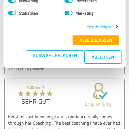
Notwendig
Präferenzen
ich den Weg zu mir zurück gefunden! Und lerne meine
Visionen umzusetzen. Vielen Dank für alles, deine
Statistiken
Marketing
Unterstützung, die lieben Worte, das offene Ohr, die
Inspirationen 😊. Ich freue mich auf alles was kommt.
Details zeigen
Herzlichen Grüße deine Michaela ♥️
ALLE ZULASSEN
Erfahrungsbericht & Bewertung zu:
be better Coaching
AUSWAHL ERLAUBEN
ABLEHNEN
05.09.2024
Anonym
5,00 von 5
SEHR GUT
Empfehlung
Kerstins vast knowledge and experience really comes
through her Coaching . The best coaching I have ever had .