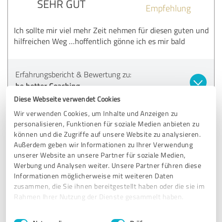
SEHR GUT
Empfehlung
Ich sollte mir viel mehr Zeit nehmen für diesen guten und
hilfreichen Weg …hoffentlich gönne ich es mir bald
Erfahrungsbericht & Bewertung zu:
be better Coaching
Diese Webseite verwendet Cookies
08.09.2024
Anonym
Wir verwenden Cookies, um Inhalte und Anzeigen zu
personalisieren, Funktionen für soziale Medien anbieten zu
können und die Zugriffe auf unsere Website zu analysieren.
5,00 von 5
Außerdem geben wir Informationen zu Ihrer Verwendung
unserer Website an unsere Partner für soziale Medien,
SEHR GUT
Werbung und Analysen weiter. Unsere Partner führen diese
Empfehlung
Informationen möglicherweise mit weiteren Daten
zusammen, die Sie ihnen bereitgestellt haben oder die sie im
Liebe Kerstin,
Rahmen Ihrer Nutzung der Dienste gesammelt haben.
Sehr gerne gebe ich dir ein Feedback. Die Zusammenarbeit
mit dir macht mir großen Spaß. Durch das Programm habe
Einwilligungsauswahl
Impressum
|
Datenschutzbestimmungen