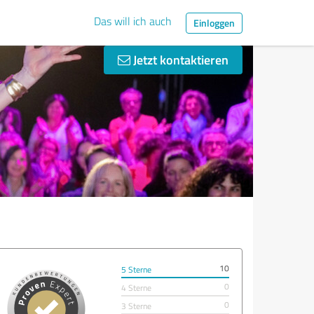
Das will ich auch
Einloggen
Jetzt kontaktieren
10
5 Sterne
0
4 Sterne
0
3 Sterne