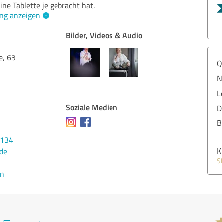
ne Tablette je gebracht hat.
ng anzeigen
Bilder, Videos & Audio
e, 63
Q
N
L
Soziale Medien
D
B
1134
K
.de
S
en