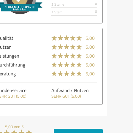
0
2 Sterne
0
1 Stern
ualität
5,00
utzen
5,00
eistungen
5,00
urchführung
5,00
eratung
5,00
undenservice
Aufwand / Nutzen
EHR GUT (5,00)
SEHR GUT (5,00)
5,00 von 5