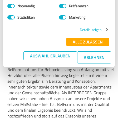
Erfahrungsbericht & Bewertung zu:
Einwilligungsauswahl
Impressum
|
Datenschutzbestimmungen
Notwendig
Präferenzen
BelForm GmbH & Co. KG
Statistiken
Marketing
08.10.2022
Jolien Palau, Projektleiterin Berlinovo
Grundstücksentwicklungs G.
Details zeigen
ALLE ZULASSEN
5,00 von 5
SEHR GUT
AUSWAHL ERLAUBEN
ABLEHNEN
Empfehlung
BelForm hat uns für Behomie Living von Anfang an mit viel
Herzblut über alle Phasen hinweg begleitet - mit einem
sehr guten Ergebnis in Beratung und Konzeption,
Innenarchitektur sowie dem Innenausbau der Apartments
und der Gemeinschaftsfläche. Als INTERBODEN Gruppe
haben wir einen hohen Anspruch an unsere Projekte und
setzen Maßstäbe - hier hat BelForm uns mit der Qualität
und dem finalen Ergebnis beeindruckt. Wir sind
hochzufrieden und stolz auf das Ergebnis unseres