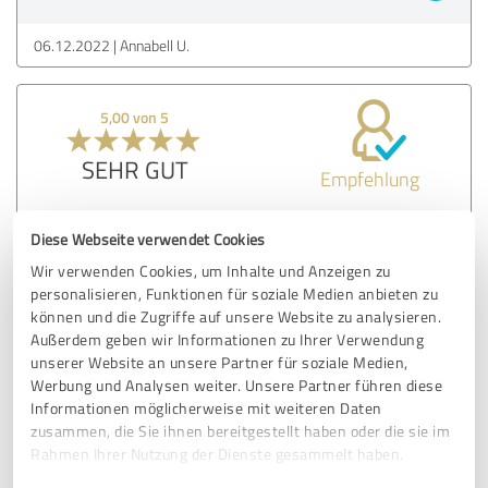
06.12.2022
Annabell U.
5,00 von 5
SEHR GUT
Empfehlung
Mit BelForm haben wir einen kompetenten
Diese Webseite verwendet Cookies
Rahmenvertragspartner für die Entwicklung und
Wir verwenden Cookies, um Inhalte und Anzeigen zu
Gestaltung der Gemeinschaftsflächen in unseren
personalisieren, Funktionen für soziale Medien anbieten zu
Apartmentanlagen (z. B. für studentisches Wohnen oder
können und die Zugriffe auf unsere Website zu analysieren.
Beschäftigtenwohnen) gefunden. Wir freuen uns
Außerdem geben wir Informationen zu Ihrer Verwendung
insbesondere über die Zusammenarbeit an einem unserer
unserer Website an unsere Partner für soziale Medien,
derzeit größten Projekten: die Errichtung einer
Werbung und Analysen weiter. Unsere Partner führen diese
studentischen Apartmentanlage mit 800 Wohnplätzen und
Informationen möglicherweise mit weiteren Daten
einem attraktiven Gemeinschaftsflächenkonzept.
zusammen, die Sie ihnen bereitgestellt haben oder die sie im
Rahmen Ihrer Nutzung der Dienste gesammelt haben.