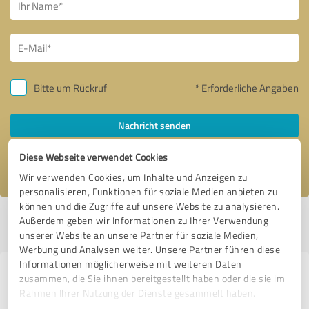
Bitte um Rückruf
* Erforderliche Angaben
Nachricht senden
Diese Webseite verwendet Cookies
Ich stimme den
Datenschutzbestimmungen
zu.
Wir verwenden Cookies, um Inhalte und Anzeigen zu
personalisieren, Funktionen für soziale Medien anbieten zu
können und die Zugriffe auf unsere Website zu analysieren.
Profil aktiv seit 29.10.2025 |
Letzte Aktualisierung: 29.10.2025
|
Profil
Außerdem geben wir Informationen zu Ihrer Verwendung
melden
unserer Website an unsere Partner für soziale Medien,
Werbung und Analysen weiter. Unsere Partner führen diese
Informationen möglicherweise mit weiteren Daten
Erfahrungen zu weiteren
zusammen, die Sie ihnen bereitgestellt haben oder die sie im
Rahmen Ihrer Nutzung der Dienste gesammelt haben.
Anbietern aus dem Bereich