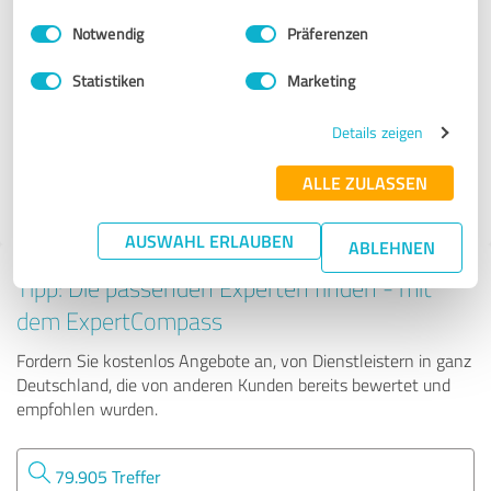
Handwerk
Einwilligungsauswahl
Impressum
|
Datenschutzbestimmungen
Notwendig
Präferenzen
Kölner Hausmeisterdienst
Statistiken
Marketing
Details zeigen
74 Bewertungen
ALLE ZULASSEN
AUSWAHL ERLAUBEN
ABLEHNEN
Tipp: Die passenden Experten finden - mit
dem ExpertCompass
Fordern Sie kostenlos Angebote an, von Dienstleistern in ganz
Deutschland, die von anderen Kunden bereits bewertet und
empfohlen wurden.
79.905 Treffer