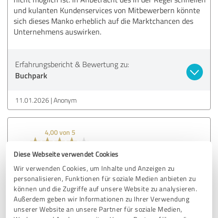
und kulanten Kundenservices von Mitbewerbern könnte
sich dieses Manko erheblich auf die Marktchancen des
Unternehmens auswirken.
Erfahrungsbericht & Bewertung zu:
Buchpark
11.01.2026
Anonym
4,00 von 5
GUT
Diese Webseite verwendet Cookies
Wir verwenden Cookies, um Inhalte und Anzeigen zu
Habe ein Buch erhalten, bei dem das Cover abgerissen und
personalisieren, Funktionen für soziale Medien anbieten zu
können und die Zugriffe auf unsere Website zu analysieren.
ins Buch gesteckt war. Also offensichtlich und
Außerdem geben wir Informationen zu Ihrer Verwendung
unübersehbar kaputt. Laut Beschreibung war Zustand sehr
unserer Website an unsere Partner für soziale Medien,
gut.