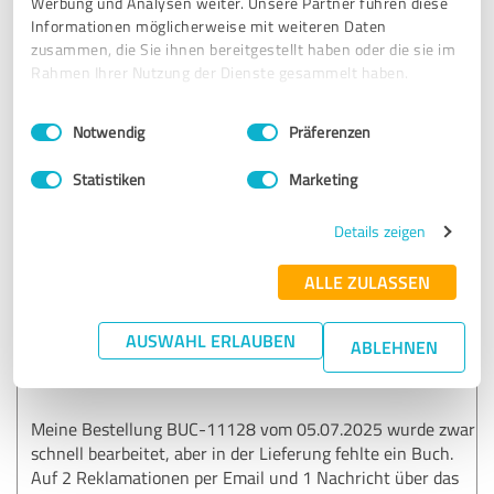
Werbung und Analysen weiter. Unsere Partner führen diese
Ich habe Buchpark zweimal über ihr Kontaktformular
Informationen möglicherweise mit weiteren Daten
angeschrieben und keine Antwort erhalten.
zusammen, die Sie ihnen bereitgestellt haben oder die sie im
Nachdem ich einen Fall bei Paypal eröffnet habe hat man
Rahmen Ihrer Nutzung der Dienste gesammelt haben.
mir eine Teilrückzahlung angeboten. Das war dann der
Gipfel der Frechheit.
Einwilligungsauswahl
Impressum
|
Datenschutzbestimmungen
Notwendig
Präferenzen
Erfahrungsbericht & Bewertung zu:
Statistiken
Marketing
Buchpark
Details zeigen
01.08.2025
Robert A.
ALLE ZULASSEN
1,00 von 5
AUSWAHL ERLAUBEN
ABLEHNEN
MANGELHAFT
Meine Bestellung BUC-11128 vom 05.07.2025 wurde zwar
schnell bearbeitet, aber in der Lieferung fehlte ein Buch.
Auf 2 Reklamationen per Email und 1 Nachricht über das