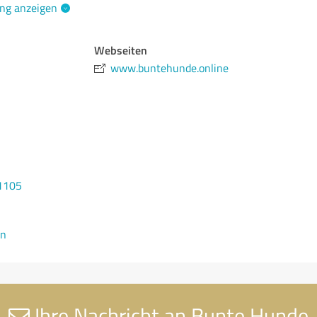
ng anzeigen
Webseiten
www.buntehunde.online
1105
en
Ihre Nachricht an Bunte Hunde