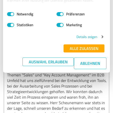
Rahmen Ihrer Nutzung der Dienste gesammelt haben.
von B2B-Vertriebsprojekten
Einwilligungsauswahl
Impressum
|
Datenschutzbestimmungen
Notwendig
Präferenzen
13.11.2025
Nadja Bußmeyer, Head of Business Intelligence &
Analytics - Everllence
Statistiken
Marketing
Details zeigen
5,00 von 5
ALLE ZULASSEN
SEHR GUT
Empfehlung
AUSWAHL ERLAUBEN
ABLEHNEN
Die Zusammenarbeit mit Herrn Scheunemann war für uns
sehr bereichernd. Insbesondere seine Fachexpertise zu den
Themen "Sales" und "Key Account Management" im B2B
Umfeld hat uns zielführend bei der Entwicklung von Tools,
bei der Ausarbeitung von Sales Prozessen und bei
Strategieentwicklungen geholfen. Wir konnten dadurch
viel Zeit im Prozess einsparen und waren froh, ihn an
unserer Seite zu wissen. Herr Scheunemann war stets in
der Lage, schnell unseren Bedarf zu erkennen und hat es