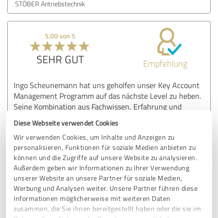
STÖBER Antriebstechnik
5,00 von 5
SEHR GUT
Empfehlung
Ingo Scheunemann hat uns geholfen unser Key Account
Management Programm auf das nächste Level zu heben.
Seine Kombination aus Fachwissen, Erfahrung und
Persönlichkeit haben eine sehr effiziente und
Diese Webseite verwendet Cookies
zielgerichtete Zusammenarbeit ermöglicht - besonders in
Wir verwenden Cookies, um Inhalte und Anzeigen zu
digitalen Arbeitsterminen.
personalisieren, Funktionen für soziale Medien anbieten zu
Seine Arbeit war eine gute Kombination aus neuen Ideen
können und die Zugriffe auf unsere Website zu analysieren.
und Fokus auf unsere Kernthemen. Dies hat uns in den
Außerdem geben wir Informationen zu Ihrer Verwendung
entscheidenden Punkten vorangebracht.
unserer Website an unsere Partner für soziale Medien,
Werbung und Analysen weiter. Unsere Partner führen diese
Informationen möglicherweise mit weiteren Daten
Erfahrungsbericht & Bewertung zu:
zusammen, die Sie ihnen bereitgestellt haben oder die sie im
der Zusammenarbeit mit Ingo im Rahmen