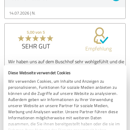
14.07.2026
N.
5,00 von 5
SEHR GUT
Empfehlung
Wir haben uns auf dem Buschhof sehr wohlgefühlt und die
gesamte Verpflegung war wirklich hervorragend. Ein
Diese Webseite verwendet Cookies
besonderes Dankeschön geht an das Team für die große
Mühe und die tollen, veganen Extras. Der EG-Seminarraum
Wir verwenden Cookies, um Inhalte und Anzeigen zu
ist gut ausgestattet und eignet sich für Großgruppen (20
personalisieren, Funktionen für soziale Medien anbieten zu
Personen). Die Zimmer sind liebevoll eingerichtet und sehr
können und die Zugriffe auf unsere Website zu analysieren.
sauber. Eine absolute Empfehlung für
Außerdem geben wir Informationen zu Ihrer Verwendung
unserer Website an unsere Partner für soziale Medien,
Seminare/Workshops in der wunderschönen Natur von
Werbung und Analysen weiter. Unsere Partner führen diese
Kattendorf.
Informationen möglicherweise mit weiteren Daten
zusammen, die Sie ihnen bereitgestellt haben oder die sie im
Rahmen Ihrer Nutzung der Dienste gesammelt haben.