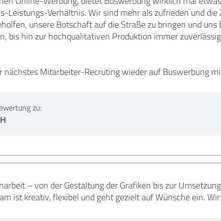
enen Online-Werbung, bietet Buswerbung wirklich mal etwa
-Leistungs-Verhältnis. Wir sind mehr als zufrieden und die 
olfen, unsere Botschaft auf die Straße zu bringen und uns b
n, bis hin zur hochqualitativen Produktion immer zuverlässi
r nächstes Mitarbeiter-Recruting wieder auf Buswerbung mi
ewertung zu:
bH
rbeit – von der Gestaltung der Grafiken bis zur Umsetzung 
eam ist kreativ, flexibel und geht gezielt auf Wünsche ein. Wi