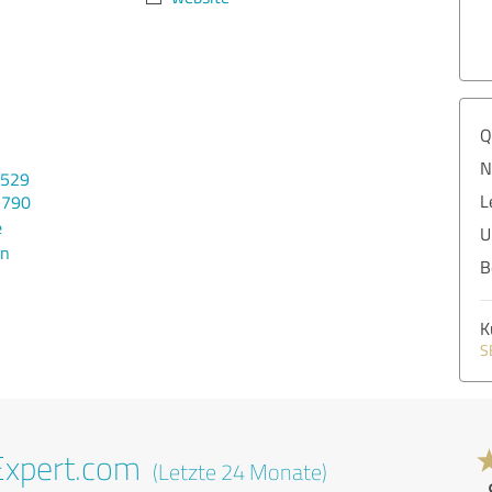
Q
N
0529
L
2790
e
U
en
B
K
S
Expert.com
(Letzte 24 Monate)