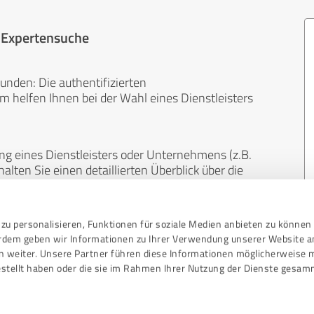
r Expertensuche
unden: Die authentifizierten
helfen Ihnen bei der Wahl eines Dienstleisters
ng eines Dienstleisters oder Unternehmens (z.B.
lten Sie einen detaillierten Überblick über die
len Bereichen.
zu personalisieren, Funktionen für soziale Medien anbieten zu können 
, unabhängig und neutral. Bewertungen von
erdem geben wir Informationen zu Ihrer Verwendung unserer Website a
gekauft werden und sind weder finanziell noch
n weiter. Unsere Partner führen diese Informationen möglicherweise 
stellt haben oder die sie im Rahmen Ihrer Nutzung der Dienste gesam