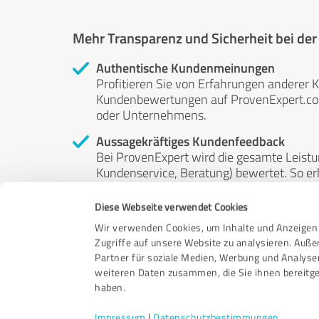
Mehr Transparenz und Sicherheit bei de
Authentische Kundenmeinungen
Profitieren Sie von Erfahrungen anderer K
Kundenbewertungen auf ProvenExpert.com 
oder Unternehmens.
Aussagekräftiges Kundenfeedback
Bei ProvenExpert wird die gesamte Leistu
Kundenservice, Beratung) bewertet. So erha
Service- und Dienstleistungsqualität in al
Diese Webseite verwendet Cookies
Unabhängige Bewertungen
Wir verwenden Cookies, um Inhalte und Anzeigen 
ProvenExpert ist grundsätzlich kostenlos
Zugriffe auf unsere Website zu analysieren. Auß
Kunden erfolgen freiwillig, können nicht 
Partner für soziale Medien, Werbung und Analyse
anderweitig beeinflussbar.
weiteren Daten zusammen, die Sie ihnen bereitge
haben.
Impressum
|
Datenschutzbestimmungen