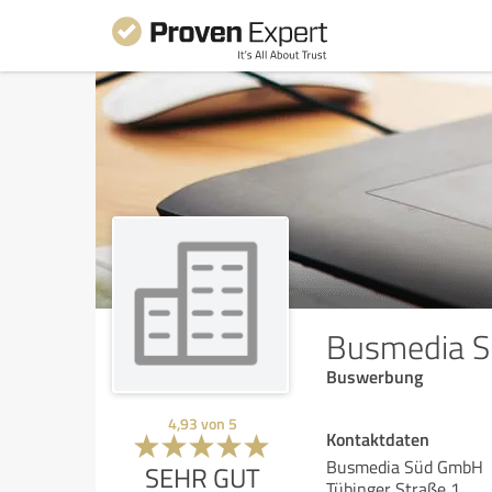
Busmedia 
Buswerbung
4,93
von
5
Kontaktdaten
Busmedia Süd GmbH
SEHR GUT
Tübinger Straße 1