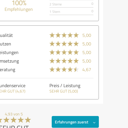
100%
0
2 Sterne
Empfehlungen
0
1 Stern
ualität
5,00
utzen
5,00
eistungen
5,00
msetzung
5,00
eratung
4,67
undenservice
Preis / Leistung
EHR GUT (4,67)
SEHR GUT (5,00)
4,93 von 5
Erfahrungen zuerst
SEHR GUT