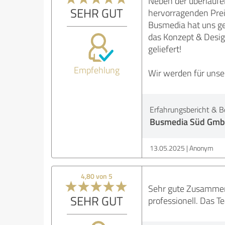
Neben der überlauf
SEHR GUT
hervorragenden Preis
Busmedia hat uns geh
das Konzept & Desig
geliefert!
Empfehlung
Wir werden für unse
Erfahrungsbericht & B
Busmedia Süd Gm
13.05.2025
Anonym
4,80 von 5
Sehr gute Zusammena
SEHR GUT
professionell. Das T