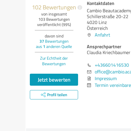
Kontaktdaten
102 Bewertungen
i
Cambio Beautacadem
von insgesamt
Schillerstraße 20-22
103 Bewertungen
4020 Linz
veröffentlicht (99%)
Österreich
Anfahrt
davon sind
37
Bewertungen
Ansprechpartner
aus
1
anderen Quelle
Claudia Kriechbaumer
Zur Echtheit der
Bewertungen
+436601416530
office@cambio.a
Impressum
Jetzt bewerten
Termin vereinbar
Profil teilen