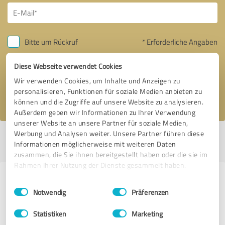
Bitte um Rückruf
* Erforderliche Angaben
Diese Webseite verwendet Cookies
Nachricht senden
Wir verwenden Cookies, um Inhalte und Anzeigen zu
personalisieren, Funktionen für soziale Medien anbieten zu
Ich stimme den
Datenschutzbestimmungen
zu.
können und die Zugriffe auf unsere Website zu analysieren.
Außerdem geben wir Informationen zu Ihrer Verwendung
unserer Website an unsere Partner für soziale Medien,
Werbung und Analysen weiter. Unsere Partner führen diese
Profil aktiv seit 15.02.2024 |
Letzte Aktualisierung: 28.03.2024
|
Profil
Informationen möglicherweise mit weiteren Daten
melden
zusammen, die Sie ihnen bereitgestellt haben oder die sie im
Rahmen Ihrer Nutzung der Dienste gesammelt haben.
Erfahrungen zu weiteren
Einwilligungsauswahl
Impressum
|
Datenschutzbestimmungen
Notwendig
Präferenzen
Anbietern aus dem Bereich Social
Media
Statistiken
Marketing