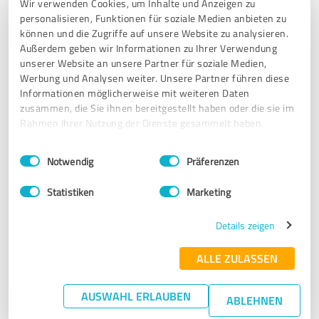
Wir verwenden Cookies, um Inhalte und Anzeigen zu
personalisieren, Funktionen für soziale Medien anbieten zu
5,00 von 5
können und die Zugriffe auf unsere Website zu analysieren.
Außerdem geben wir Informationen zu Ihrer Verwendung
SEHR GUT
unserer Website an unsere Partner für soziale Medien,
Empfehlung
Werbung und Analysen weiter. Unsere Partner führen diese
Informationen möglicherweise mit weiteren Daten
Unsere neue Webseite sieht super aus. Regelmäßige
zusammen, die Sie ihnen bereitgestellt haben oder die sie im
Änderungen sind dank Wartungsvertrag kein Problem.
Rahmen Ihrer Nutzung der Dienste gesammelt haben.
Vielen Dank dafür, gute Arbeit.
Weiter so.
Einwilligungsauswahl
Impressum
|
Datenschutzbestimmungen
Notwendig
Präferenzen
www.kalicom-ec.de
Statistiken
Marketing
Erfahrungsbericht & Bewertung zu:
Details zeigen
Wie gefällt Ihnen die NEUE Website?
ALLE ZULASSEN
14.03.2019
Anonym
AUSWAHL ERLAUBEN
ABLEHNEN
Kommentar von CIS - Internetservice: