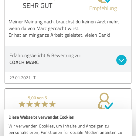
SEHR GUT
Empfehlung
Meiner Meinung nach, brauchst du keinen Arzt mehr,
wenn du von Marc gecoacht wirst.
Er hat an mir ganze Arbeit geleistet, vielen Dank!
Erfahrungsbericht & Bewertung zu:
COACH MARC
23.01.2021
T.
5,00 von 5
SEHR GUT
Empfehlung
Diese Webseite verwendet Cookies
Wir verwenden Cookies, um Inhalte und Anzeigen zu
Anstandslos kann ich volle fünf Sterne geben.
personalisieren, Funktionen für soziale Medien anbieten zu
Seit drei Jahren bin ich bei Coach Marc im Training und