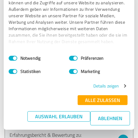
können und die Zugriffe auf unsere Website zu analysieren.
rund drum gut aufgehoben .
Außerdem geben wir Informationen zu Ihrer Verwendung
Ein sympathischer, ehrgeiziger Mensch, der mich auf jeden
unserer Website an unsere Partner für soziale Medien,
Fall zum positiven umgekrempelt hat. Mach weiter so!
Werbung und Analysen weiter. Unsere Partner führen diese
Informationen möglicherweise mit weiteren Daten
zusammen, die Sie ihnen bereitgestellt haben oder die sie im
Erfahrungsbericht & Bewertung zu:
Rahmen Ihrer Nutzung der Dienste gesammelt haben.
COACH MARC
Einwilligungsauswahl
Impressum
|
Datenschutzbestimmungen
Notwendig
Präferenzen
23.01.2021
Isabell S.
Statistiken
Marketing
5,00 von 5
Details zeigen
SEHR GUT
ALLE ZULASSEN
Empfehlung
Sehr gute und individuelle Betreuung!
AUSWAHL ERLAUBEN
ABLEHNEN
Erfahrungsbericht & Bewertung zu: