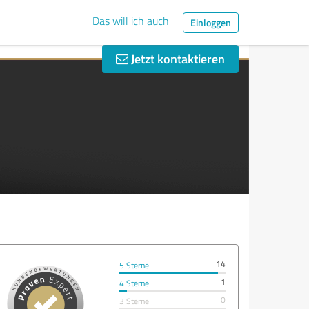
Das will ich auch
Einloggen
Jetzt kontaktieren
14
5 Sterne
1
4 Sterne
0
3 Sterne