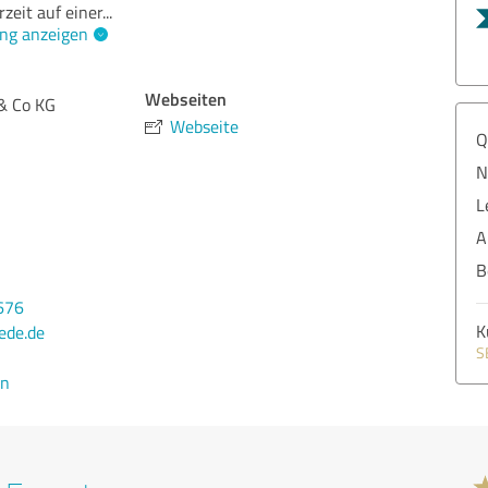
rzeit auf einer
...
ng anzeigen
Webseiten
& Co KG
Webseite
Q
N
L
A
B
676
K
de.de
S
en