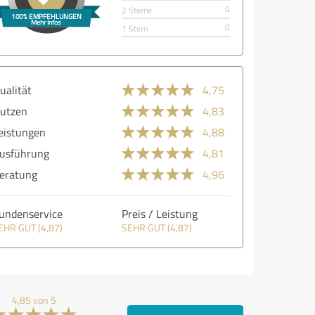
0
2 Sterne
0
1 Stern
ualität
4,75
utzen
4,83
eistungen
4,88
usführung
4,81
eratung
4,96
undenservice
Preis / Leistung
EHR GUT (4,87)
SEHR GUT (4,87)
4,85 von 5