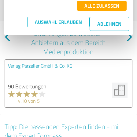
Editing sind subjektive Meinungen der Verfasser | Für den Inhalt der Seite
ALLE ZULASSEN
ist der Profilinhaber verantwortlich
| Profil aktiv seit 03.04.2025 |
Letzte
Aktualisierung: 03.04.2025
|
Profil melden
AUSWAHL ERLAUBEN
ABLEHNEN
Erfahrungen zu weiteren
Anbietern aus dem Bereich
Medienproduktion
Verlag Parzeller GmbH & Co. KG
90 Bewertungen
4.10 von 5
Tipp: Die passenden Experten finden - mit
dem ExpertCompass