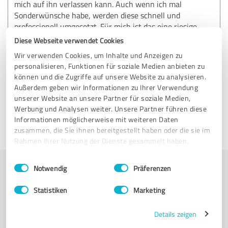
mich auf ihn verlassen kann. Auch wenn ich mal
Sonderwünsche habe, werden diese schnell und
professionell umgesetzt. Für mich ist das eine riesige
zeitliche und mentale Entlastung im Businessalltag – und
Diese Webseite verwendet Cookies
das Ergebnis kann sich immer hören lassen. Absolute
Wir verwenden Cookies, um Inhalte und Anzeigen zu
Empfehlung!
personalisieren, Funktionen für soziale Medien anbieten zu
können und die Zugriffe auf unsere Website zu analysieren.
Außerdem geben wir Informationen zu Ihrer Verwendung
Erfahrungsbericht & Bewertung zu:
unserer Website an unsere Partner für soziale Medien,
Collin König | Podcast & Audio Editing
Werbung und Analysen weiter. Unsere Partner führen diese
Informationen möglicherweise mit weiteren Daten
zusammen, die Sie ihnen bereitgestellt haben oder die sie im
03.04.2025
Anonym
Rahmen Ihrer Nutzung der Dienste gesammelt haben.
Einwilligungsauswahl
Impressum
|
Datenschutzbestimmungen
Notwendig
Präferenzen
Jetzt bewerten
Statistiken
Marketing
Profil teilen
Details zeigen
Alle Bewertungen und Erfahrungen zu Collin König | Podcast & Audio