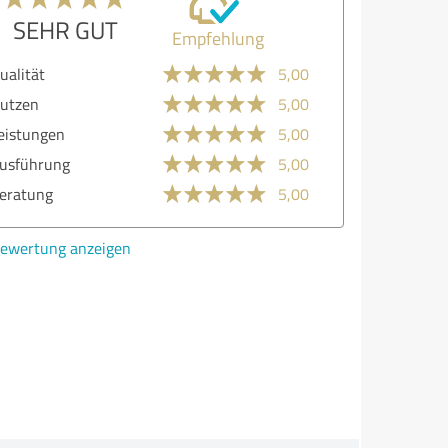
GUT
Empfehlung
lität
4,00
zen
4,00
stungen
5,00
führung
4,00
atung
4,00
ertung anzeigen