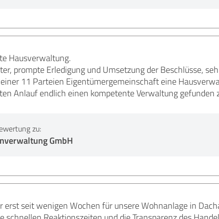
ute Hausverwaltung.
iter, prompte Erledigung und Umsetzung der Beschlüsse, seh
in einer 11 Parteien Eigentümergemeinschaft eine Hausverwa
ritten Anlauf endlich einen kompetente Verwaltung gefunden 
ewertung zu:
enverwaltung GmbH
ar erst seit wenigen Wochen für unsere Wohnanlage in Dacha
hre schnellen Reaktionszeiten und die Transparenz des Hand