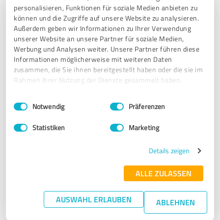
personalisieren, Funktionen für soziale Medien anbieten zu
können und die Zugriffe auf unsere Website zu analysieren.
10.02.2026
Michaela P.
Außerdem geben wir Informationen zu Ihrer Verwendung
unserer Website an unsere Partner für soziale Medien,
Werbung und Analysen weiter. Unsere Partner führen diese
5,00 von 5
Informationen möglicherweise mit weiteren Daten
zusammen, die Sie ihnen bereitgestellt haben oder die sie im
SEHR GUT
Empfehlung
Rahmen Ihrer Nutzung der Dienste gesammelt haben.
Einwilligungsauswahl
Impressum
|
Datenschutzbestimmungen
Wir mit unseren Betrieb DJV Gebäudereinigung sind sehr
Notwendig
Präferenzen
zufrieden
Wir würden sogar 6 Sterne geben wenn möglich wäre.
Statistiken
Marketing
Weiter so und Danke für Alles
Details zeigen
Erfahrungsbericht & Bewertung zu:
ALLE ZULASSEN
Coreflow
AUSWAHL ERLAUBEN
ABLEHNEN
23.12.2025
Anonym