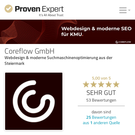
Coreflow GmbH
Webdesign & moderne Suchmaschinenoptimierung aus der
Steiermark
5,00
von
5
SEHR GUT
53
Bewertungen
davon sind
25
Bewertungen
aus
1
anderen Quelle