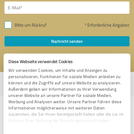
Bitte um Rückruf
* Erforderliche Angaben
Nachricht senden
Ich stimme den
Datenschutzbestimmungen
zu.
Diese Webseite verwendet Cookies
Wir verwenden Cookies, um Inhalte und Anzeigen zu
personalisieren, Funktionen für soziale Medien anbieten zu
Profil aktiv seit 01.05.2020 |
Letzte Aktualisierung: 12.06.2026
|
Profil
können und die Zugriffe auf unsere Website zu analysieren.
melden
Außerdem geben wir Informationen zu Ihrer Verwendung
unserer Website an unsere Partner für soziale Medien,
Werbung und Analysen weiter. Unsere Partner führen diese
Erfahrungen zu weiteren
Informationen möglicherweise mit weiteren Daten
zusammen, die Sie ihnen bereitgestellt haben oder die sie im
Anbietern aus dem Bereich
Rahmen Ihrer Nutzung der Dienste gesammelt haben.
Beratung
Einwilligungsauswahl
Impressum
|
Datenschutzbestimmungen