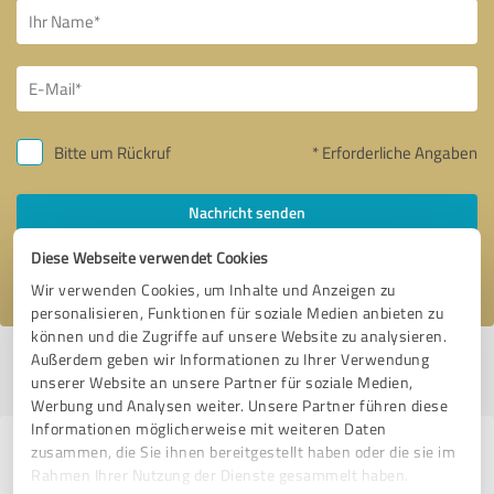
Bitte um Rückruf
* Erforderliche Angaben
Nachricht senden
Diese Webseite verwendet Cookies
Ich stimme den
Datenschutzbestimmungen
zu.
Wir verwenden Cookies, um Inhalte und Anzeigen zu
personalisieren, Funktionen für soziale Medien anbieten zu
können und die Zugriffe auf unsere Website zu analysieren.
Außerdem geben wir Informationen zu Ihrer Verwendung
Profil aktiv seit 25.03.2022 |
Letzte Aktualisierung: 05.04.2022
|
Profil
unserer Website an unsere Partner für soziale Medien,
melden
Werbung und Analysen weiter. Unsere Partner führen diese
Informationen möglicherweise mit weiteren Daten
zusammen, die Sie ihnen bereitgestellt haben oder die sie im
Erfahrungen zu weiteren
Rahmen Ihrer Nutzung der Dienste gesammelt haben.
Anbietern aus dem Bereich