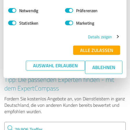
Handwerk
Einwilligungsauswahl
Impressum
|
Datenschutzbestimmungen
Notwendig
Präferenzen
Schramm Fensterbau
Statistiken
Marketing
Details zeigen
500 Bewertungen
ALLE ZULASSEN
4.81 von 5
AUSWAHL ERLAUBEN
ABLEHNEN
Tipp: Die passenden Experten finden - mit
dem ExpertCompass
Fordern Sie kostenlos Angebote an, von Dienstleistern in ganz
Deutschland, die von anderen Kunden bereits bewertet und
empfohlen wurden.
79.906 Treffer