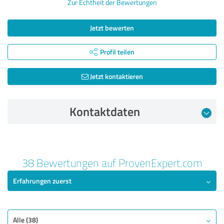
Zur Echtheit der Bewertungen
Jetzt bewerten
Profil teilen
Jetzt kontaktieren
Kontaktdaten
Bewertung vom 12.05.2025
38 Bewertungen auf ProvenExpert.com
5,00 von 5
Erfahrungen zuerst
SEHR GUT
Empfehlung
Qualität
Alle (38)