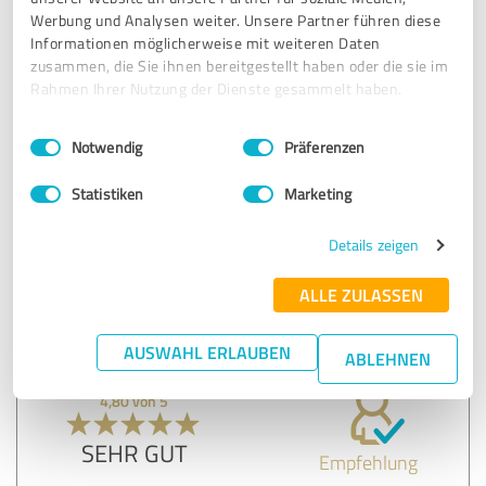
5,00 von 5
Werbung und Analysen weiter. Unsere Partner führen diese
Informationen möglicherweise mit weiteren Daten
SEHR GUT
zusammen, die Sie ihnen bereitgestellt haben oder die sie im
Empfehlung
Rahmen Ihrer Nutzung der Dienste gesammelt haben.
Top Service! Ich bin schon langjähriger Partner und ich
Einwilligungsauswahl
Impressum
|
Datenschutzbestimmungen
Notwendig
Präferenzen
kann es echt weiterempfehlen, wer neue Aufträge für
seine Handwerksfirma benötigt!
Statistiken
Marketing
Details zeigen
Erfahrungsbericht & Bewertung zu:
DEAL Agency GmbH
ALLE ZULASSEN
24.02.2025
Anonym
AUSWAHL ERLAUBEN
ABLEHNEN
4,80 von 5
SEHR GUT
Empfehlung