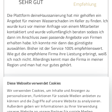
SEHR GUT
Empfehlung
Die Plattform deineHaussanierung hat mir geholfen ein
Angebot für meinen Wasserschaden im Keller zu finden. Ich
wurde kurz vor meiner Anfrage von einem Mitarbeiter
kontaktiert und wurde vollumfänglich beraten sodass ich
dann im Anschluss zwei passende Angebote von Firmen
erhalten habe. Ich konnte mir dann das günstigste
auswählen. Bisher ist der Service 100% empfehlenswert.
Wie gut die empfohlene Firma ihre Liestung erbringt, weiß
ich noch nicht. Allerdings kennt man die Firma in meiner
Region und man hat nur gutes gehört.
Erfahrungsbericht & Bewertung zu:
Diese Webseite verwendet Cookies
DEAL Agency GmbH
Wir verwenden Cookies, um Inhalte und Anzeigen zu
personalisieren, Funktionen für soziale Medien anbieten zu
01.03.2025
Anonym
können und die Zugriffe auf unsere Website zu analysieren.
Außerdem geben wir Informationen zu Ihrer Verwendung
unserer Website an unsere Partner für soziale Medien,