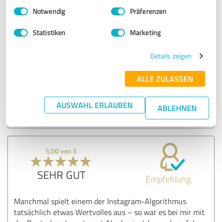
Zeit, sind immer erreichbar und antworten sehr schnell.
Einwilligungsauswahl
Impressum
|
Datenschutzbestimmungen
Notwendig
Präferenzen
Sie sind sehr geduldig mit uns Teilnehmern und absolute
Profis auf dem Gebiet.
Statistiken
Marketing
Ich fühle mich bestens aufgehoben und freue mich auf den
Start ins Echtgeldkonto demnächst.
Details zeigen
ALLE ZULASSEN
Erfahrungsbericht & Bewertung zu:
Deutsche Investment Akademie GmbH
AUSWAHL ERLAUBEN
ABLEHNEN
26.02.2026
P.
5,00 von 5
SEHR GUT
Empfehlung
Manchmal spielt einem der Instagram-Algorithmus
tatsächlich etwas Wertvolles aus – so war es bei mir mit