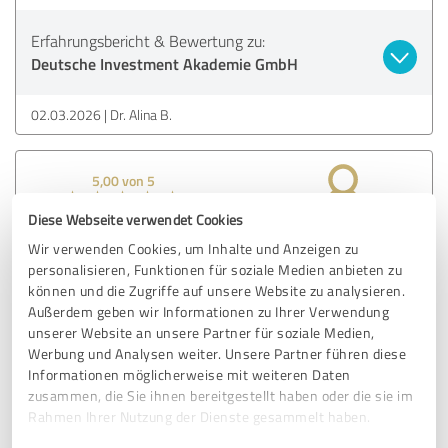
Erfahrungsbericht & Bewertung zu:
Deutsche Investment Akademie GmbH
02.03.2026
Dr. Alina B.
5,00 von 5
Diese Webseite verwendet Cookies
SEHR GUT
Empfehlung
Wir verwenden Cookies, um Inhalte und Anzeigen zu
personalisieren, Funktionen für soziale Medien anbieten zu
Ich kann jedem der sich mit dem Stillhalterprinzip bzw.
können und die Zugriffe auf unsere Website zu analysieren.
dem Optionshandel beschäftigt, die Deutsche Investment
Außerdem geben wir Informationen zu Ihrer Verwendung
Akademie nur wärmstens empfehlen, ich selbst habe sie
unserer Website an unsere Partner für soziale Medien,
auch aktiv an Bekannte weiterempfohlen.
Werbung und Analysen weiter. Unsere Partner führen diese
Philipp und Lukas sind 2 ehrliche, freundliche,
Informationen möglicherweise mit weiteren Daten
zuvorkommende und herzliche Menschen, die sich wirklich
zusammen, die Sie ihnen bereitgestellt haben oder die sie im
bemühen, dieses Prinzip jedem bei zu bringen, egal wie
Rahmen Ihrer Nutzung der Dienste gesammelt haben.
lange es dauert. Sie nehmen sich für alle Fragen immer