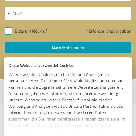
Bitte um Rückruf
* Erforderliche Angaben
Nachricht senden
Ich stimme den
Datenschutzbestimmungen
zu.
Diese Webseite verwendet Cookies
Wir verwenden Cookies, um Inhalte und Anzeigen zu
personalisieren, Funktionen für soziale Medien anbieten zu
können und die Zugriffe auf unsere Website zu analysieren.
Profil aktiv seit 07.02.2020 |
Letzte Aktualisierung: 06.08.2026
|
Profil
Außerdem geben wir Informationen zu Ihrer Verwendung
melden
unserer Website an unsere Partner für soziale Medien,
Werbung und Analysen weiter. Unsere Partner führen diese
Informationen möglicherweise mit weiteren Daten
Erfahrungen zu weiteren
zusammen, die Sie ihnen bereitgestellt haben oder die sie im
Anbietern aus dem Bereich
Rahmen Ihrer Nutzung der Dienste gesammelt haben.
Dienstleistungen