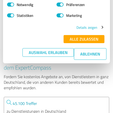
Einwilligungsauswahl
Impressum
|
Datenschutzbestimmungen
Notwendig
Präferenzen
wespina GmbH - Food & Pharma Safety
Statistiken
Marketing
393 Bewertungen
Details zeigen
ALLE ZULASSEN
4.93 von 5
AUSWAHL ERLAUBEN
ABLEHNEN
Tipp: Die passenden Experten finden - mit
dem ExpertCompass
Fordern Sie kostenlos Angebote an, von Dienstleistern in ganz
Deutschland, die von anderen Kunden bereits bewertet und
empfohlen wurden.
45.100 Treffer
zu Dienstleistungen in Deutschland