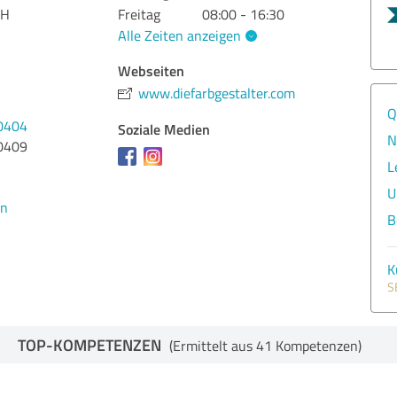
bH
Freitag
08:00 - 16:30
Alle Zeiten anzeigen
Webseiten
www.diefarbgestalter.com
Q
0404
Soziale Medien
N
0409
L
U
en
B
K
S
TOP-KOMPETENZEN
(Ermittelt aus 41 Kompetenzen)