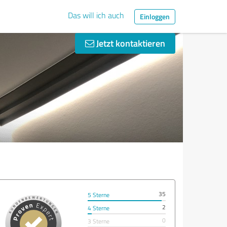
Das will ich auch
Einloggen
Jetzt kontaktieren
35
5 Sterne
2
4 Sterne
0
3 Sterne