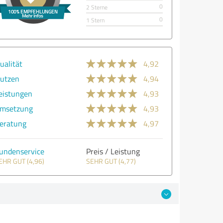
0
2 Sterne
0
1 Stern
ualität
4,92
utzen
4,94
eistungen
4,93
msetzung
4,93
eratung
4,97
undenservice
Preis / Leistung
EHR GUT (4,96)
SEHR GUT (4,77)