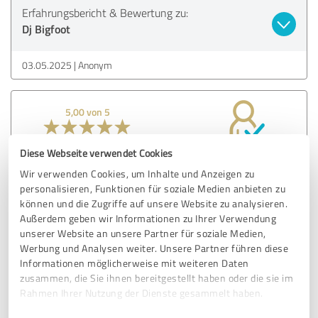
Erfahrungsbericht & Bewertung zu:
Dj Bigfoot
03.05.2025
Anonym
5,00 von 5
SEHR GUT
Empfehlung
Diese Webseite verwendet Cookies
Wir verwenden Cookies, um Inhalte und Anzeigen zu
TOP DJ der keine Wünsche offen lässt und mit seiner Art
personalisieren, Funktionen für soziale Medien anbieten zu
und Weise die Party zum kochen bringt! Vorgespräch super
können und die Zugriffe auf unsere Website zu analysieren.
und mit vielen wertvollen Tipps! Danke für die MEGA
Außerdem geben wir Informationen zu Ihrer Verwendung
Party!!!
unserer Website an unsere Partner für soziale Medien,
Werbung und Analysen weiter. Unsere Partner führen diese
Informationen möglicherweise mit weiteren Daten
Erfahrungsbericht & Bewertung zu:
zusammen, die Sie ihnen bereitgestellt haben oder die sie im
Dj Bigfoot
Rahmen Ihrer Nutzung der Dienste gesammelt haben.