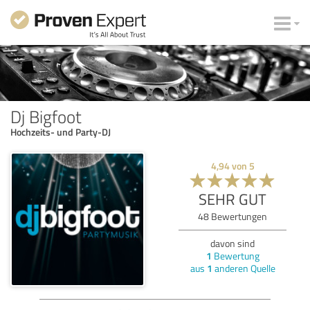
Dj Bigfoot
Hochzeits- und Party-DJ
4,94
von
5
SEHR GUT
48
Bewertungen
davon sind
1
Bewertung
aus
1
anderen Quelle