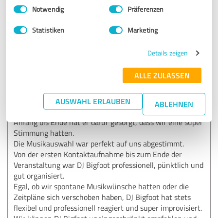
Einwilligungsauswahl
Impressum
|
Datenschutzbestimmungen
28.04.2025
Sarah S.
Notwendig
Präferenzen
Statistiken
Marketing
5,00 von 5
Details zeigen
SEHR GUT
Empfehlung
ALLE ZULASSEN
Fantastischer DJ für jede Feier!
Wir hatten das große Vergnügen, DJ Bigfoot für unsere
AUSWAHL ERLAUBEN
ABLEHNEN
Weihnachtsfeier zu engagieren und waren begeistert. Von
Anfang bis Ende hat er dafür gesorgt, dass wir eine super
Stimmung hatten.
Die Musikauswahl war perfekt auf uns abgestimmt.
Von der ersten Kontaktaufnahme bis zum Ende der
Veranstaltung war DJ Bigfoot professionell, pünktlich und
gut organisiert.
Egal, ob wir spontane Musikwünsche hatten oder die
Zeitpläne sich verschoben haben, DJ Bigfoot hat stets
flexibel und professionell reagiert und super improvisiert.