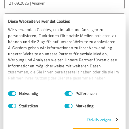
21.09.2025
Anonym
Diese Webseite verwendet Cookies
5,00 von 5
Wir verwenden Cookies, um Inhalte und Anzeigen zu
SEHR GUT
personalisieren, Funktionen für soziale Medien anbieten zu
Empfehlung
können und die Zugriffe auf unsere Website zu analysieren.
Außerdem geben wir Informationen zu Ihrer Verwendung
Wir haben seinen kompletten Service genutzt und haben
unserer Website an unsere Partner für soziale Medien,
keine Sekunde bereut. Von der musikalischen Leistung bis
Werbung und Analysen weiter. Unsere Partner führen diese
hin zur Fotobox mit allem was das Herz begehrt. Unsere
Informationen möglicherweise mit weiteren Daten
Hochzeit hatte dadurch einen ganz besonderen Vibe und
zusammen, die Sie ihnen bereitgestellt haben oder die sie im
die Gäste und wir waren Mega zufrieden und konnten den
Rahmen Ihrer Nutzung der Dienste gesammelt haben.
Tag super genießen. Von der musikalischen Darbietung bis
hin zur Unterstützung bei eigenen Beiträgen konnte man
Einwilligungsauswahl
Impressum
|
Datenschutzbestimmungen
Notwendig
Präferenzen
sich nicht beschweren. Wir würden, wenn wir so nochmal
feiern würden, immer wieder auf Ihn zurückgreifen :-) ein
Statistiken
Marketing
großes Lob, alles verlief reibungslos von Anfang bis Ende.
Details zeigen
Erfahrungsbericht & Bewertung zu: