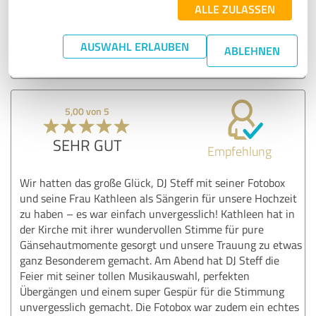
ALLE ZULASSEN
DJ Steff Mayer - Event & Hochzeits-Dj mit
Fotobox-Service
AUSWAHL ERLAUBEN
ABLEHNEN
16.09.2025
Anonym
5,00 von 5
SEHR GUT
Empfehlung
Wir hatten das große Glück, DJ Steff mit seiner Fotobox
und seine Frau Kathleen als Sängerin für unsere Hochzeit
zu haben – es war einfach unvergesslich! Kathleen hat in
der Kirche mit ihrer wundervollen Stimme für pure
Gänsehautmomente gesorgt und unsere Trauung zu etwas
ganz Besonderem gemacht. Am Abend hat DJ Steff die
Feier mit seiner tollen Musikauswahl, perfekten
Übergängen und einem super Gespür für die Stimmung
unvergesslich gemacht. Die Fotobox war zudem ein echtes