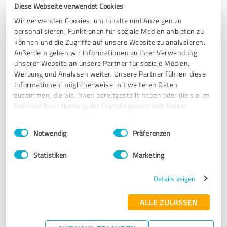
Diese Webseite verwendet Cookies
Erfahrungsbericht & Bewertung zu:
Wir verwenden Cookies, um Inhalte und Anzeigen zu
Donat Bailer Kunst für Unternehmen
personalisieren, Funktionen für soziale Medien anbieten zu
können und die Zugriffe auf unsere Website zu analysieren.
Außerdem geben wir Informationen zu Ihrer Verwendung
24.09.2024
Andreas Hackmann | Regus Management G.
unserer Website an unsere Partner für soziale Medien,
Werbung und Analysen weiter. Unsere Partner führen diese
Informationen möglicherweise mit weiteren Daten
5,00 von 5
zusammen, die Sie ihnen bereitgestellt haben oder die sie im
Rahmen Ihrer Nutzung der Dienste gesammelt haben.
SEHR GUT
Empfehlung
Einwilligungsauswahl
Impressum
|
Datenschutzbestimmungen
Notwendig
Präferenzen
“Super Konzept, tolles Team! Herr Bailer war selber
mehrfach vor Ort mit verschiedenen Bildern und hat bei
Statistiken
Marketing
der Auswahl mit seiner sympathischen Art sehr geholfen…
kann ich nur weiterempfehlen. Wirklich nett und
Details zeigen
unkompliziert für einen fairen Preis.”
ALLE ZULASSEN
Erfahrungsbericht & Bewertung zu: