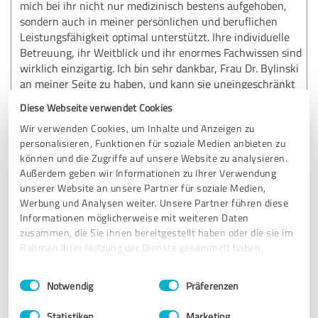
mich bei ihr nicht nur medizinisch bestens aufgehoben,
sondern auch in meiner persönlichen und beruflichen
Leistungsfähigkeit optimal unterstützt. Ihre individuelle
Betreuung, ihr Weitblick und ihr enormes Fachwissen sind
wirklich einzigartig. Ich bin sehr dankbar, Frau Dr. Bylinski
an meiner Seite zu haben, und kann sie uneingeschränkt
weiterempfehlen. Vielen Dank für Ihre außergewöhnliche
Diese Webseite verwendet Cookies
Arbeit!
Wir verwenden Cookies, um Inhalte und Anzeigen zu
personalisieren, Funktionen für soziale Medien anbieten zu
können und die Zugriffe auf unsere Website zu analysieren.
Erfahrungsbericht & Bewertung zu:
Außerdem geben wir Informationen zu Ihrer Verwendung
Dr.med. Beata Bylinski
unserer Website an unsere Partner für soziale Medien,
Werbung und Analysen weiter. Unsere Partner führen diese
15.05.2026
Anonym
Informationen möglicherweise mit weiteren Daten
zusammen, die Sie ihnen bereitgestellt haben oder die sie im
Rahmen Ihrer Nutzung der Dienste gesammelt haben.
5,00 von 5
Einwilligungsauswahl
Impressum
|
Datenschutzbestimmungen
Notwendig
Präferenzen
SEHR GUT
Empfehlung
Statistiken
Marketing