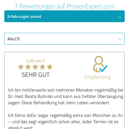
Bewertung vom 15.05.2026
7 Bewertungen auf ProvenExpert.com
5,00 von 5
Erfahrungen zuerst
SEHR GUT
Empfehlung
Qualität
Alle (7)
Untersuchung
Beratung
5,00 von 5
Behandlung
Praxis
SEHR GUT
Empfehlung
Bewertung anzeigen
Ich bin mittlerweile seit mehreren Monaten regelmäßig bei
Dr. med. Beata Bylinski und kann aus tiefster Überzeugung
sagen: Diese Behandlung hat mein Leben verändert.
Ich fahre dafür sogar regelmäßig extra von München zu ihr
– und das sagt eigentlich schon alles. Jeder Termin ist es
absolut wert.