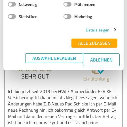
Einwilligungsauswahl
Impressum
|
Datenschutzbestimmungen
Notwendig
Präferenzen
Kommentar von E-Bikeschutz.de:
Statistiken
Marketing
Vielen Dank für Ihr positives Feedback! Es freut uns zu
hören, dass Sie mit der unkomplizierten Abwicklung
Details zeigen
Ihres Schadens zufrieden sind. Ihre Empfehlung
wissen wir sehr zu schätzen. - Ihr E- Bikeschutz Team
ALLE ZULASSEN
AUSWAHL ERLAUBEN
ABLEHNEN
5,00 von 5
SEHR GUT
Empfehlung
Ich bin jetzt seit 2019 bei HWI / Ammerländer E-BIKE
Versicherung. Ich kann nichts Negatives sagen, wenn ich
Änderungen habe Z. B.Neues Rad Schicke ich per E-Mail
neue Rechnung hin. Ich bekomme gleich Antwort per E-
Mail und dann den neuen Vertrag schriftlich. Der Betrag
ist, finde ich mehr wie gut und es ist auch eine