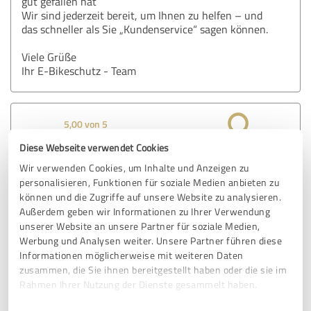
gut gefallen hat
Wir sind jederzeit bereit, um Ihnen zu helfen – und
das schneller als Sie „Kundenservice“ sagen können.
Viele Grüße
Ihr E-Bikeschutz - Team
5,00 von 5
Diese Webseite verwendet Cookies
SEHR GUT
Empfehlung
Wir verwenden Cookies, um Inhalte und Anzeigen zu
personalisieren, Funktionen für soziale Medien anbieten zu
Sehr zufrieden mit der unkomplizierten Abwicklung meines
können und die Zugriffe auf unsere Website zu analysieren.
Schadens. Sehr empfehlenswert.
Außerdem geben wir Informationen zu Ihrer Verwendung
unserer Website an unsere Partner für soziale Medien,
Werbung und Analysen weiter. Unsere Partner führen diese
Erfahrungsbericht & Bewertung zu:
Informationen möglicherweise mit weiteren Daten
zusammen, die Sie ihnen bereitgestellt haben oder die sie im
E-Bikeschutz.de
Rahmen Ihrer Nutzung der Dienste gesammelt haben.
08.01.2026
Anonym