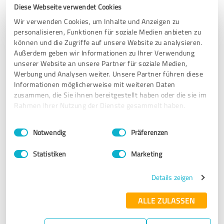
Diese Webseite verwendet Cookies
4,80 von 5
Wir verwenden Cookies, um Inhalte und Anzeigen zu
personalisieren, Funktionen für soziale Medien anbieten zu
SEHR GUT
können und die Zugriffe auf unsere Website zu analysieren.
Empfehlung
Außerdem geben wir Informationen zu Ihrer Verwendung
unserer Website an unsere Partner für soziale Medien,
Fachlich kompetent. Immer erreichbar. Meldet sich des
Werbung und Analysen weiter. Unsere Partner führen diese
öfteren von selbst. Tippi Toppi
Informationen möglicherweise mit weiteren Daten
zusammen, die Sie ihnen bereitgestellt haben oder die sie im
Rahmen Ihrer Nutzung der Dienste gesammelt haben.
Erfahrungsbericht & Bewertung zu:
Einkommensarchitekt
Einwilligungsauswahl
Impressum
|
Datenschutzbestimmungen
Notwendig
Präferenzen
29.10.2020
S.
Statistiken
Marketing
Details zeigen
5,00 von 5
ALLE ZULASSEN
SEHR GUT
Empfehlung