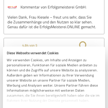
Kommentar von Erfolgsmeisterei GmbH:
Vielen Dank, Frau Kiesele – freut uns sehr, dass Sie
die Zusammenhänge und den Nutzen so klar sehen.
Genau dafür ist die ErfolgsMeisterei.ONLINE gemacht.
4,84 von 5
Diese Webseite verwendet Cookies
SEHR GUT
Empfehlung
Wir verwenden Cookies, um Inhalte und Anzeigen zu
personalisieren, Funktionen für soziale Medien anbieten zu
„Das Führungskräfte-Coaching war für mich eine große
können und die Zugriffe auf unsere Website zu analysieren.
Bereicherung – persönlich, vertrauensvoll und sehr
Außerdem geben wir Informationen zu Ihrer Verwendung
wirkungsvoll. Ich habe in jeder Sitzung neue Impulse
unserer Website an unsere Partner für soziale Medien,
erhalten und konnte wertvolle Erkenntnisse für meinen
Werbung und Analysen weiter. Unsere Partner führen diese
Informationen möglicherweise mit weiteren Daten
Führungsalltag gewinnen. Die Zusammenarbeit war
zusammen, die Sie ihnen bereitgestellt haben oder die sie im
menschlich wie inhaltlich herausragend, wofür ich sehr
Rahmen Ihrer Nutzung der Dienste gesammelt haben.
dankbar bin.“
Gabriel Fuchs, Bereichsleiter Zimmerei / Sanierung,