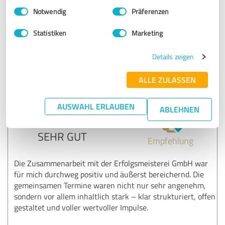
Einwilligungsauswahl
Impressum
|
Datenschutzbestimmungen
Taglieber Holzbau GmbH Oettingen
Notwendig
Präferenzen
Statistiken
Marketing
Erfahrungsbericht & Bewertung zu:
Business Coaching
Details zeigen
ALLE ZULASSEN
16.06.2025
Gabriel F.
AUSWAHL ERLAUBEN
ABLEHNEN
4,50 von 5
SEHR GUT
Empfehlung
Die Zusammenarbeit mit der Erfolgsmeisterei GmbH war
für mich durchweg positiv und äußerst bereichernd. Die
gemeinsamen Termine waren nicht nur sehr angenehm,
sondern vor allem inhaltlich stark – klar strukturiert, offen
gestaltet und voller wertvoller Impulse.