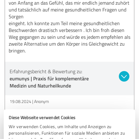
von Anfang an das Gefühl, das mir endlich jemand zuhört
und tatsächlich auf meine gesundheitlichen Fragen und
Sorgen
eingeht. Ich konnte zum Teil meine gesundheitlichen
Beschwerden drastisch verbessern . Ich bin froh diesen
Weg gegangen zu sein und würde es jedem empfehlen als
zweite Alternative um den Körper ins Gleichgewicht zu
bringen.
Erfahrungsbericht & Bewertung zu:
eumunys | Praxis für komplementäre
Medizin und Naturheilkunde
19.08.2024
Anonym
Kommentar von eumunys | Praxis für
Diese Webseite verwendet Cookies
komplementäre Medizin und Naturheilkunde:
Wir verwenden Cookies, um Inhalte und Anzeigen zu
personalisieren, Funktionen für soziale Medien anbieten zu
Ganz herzlichen Dank für die liebe Bewertung. Ich